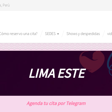
a, Perù
Cómo reservo una cita?
SEDES
Shows y despedidas
vi
LIMA ESTE
Agenda tu cita por Telegram