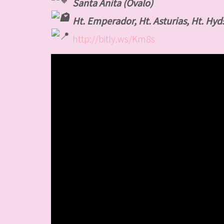
Santa Anita (Ovalo)
Ht. Emperador, Ht. Asturias, Ht. Hyd
http://bitly.ws/Km8s