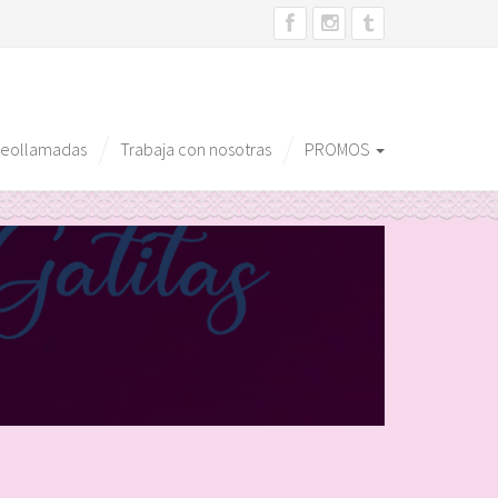
deollamadas
Trabaja con nosotras
PROMOS