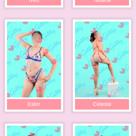
Ivett
Tatiana
Ester
Celeste