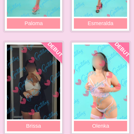
Paloma
Esmeralda
DEBUT
DEBUT
Brissa
Olenka