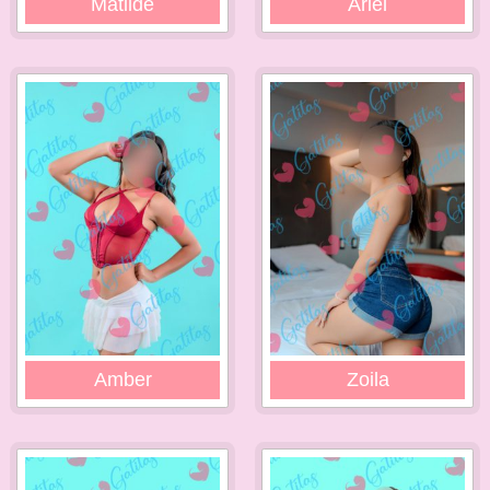
Matilde
Ariel
Amber
Zoila