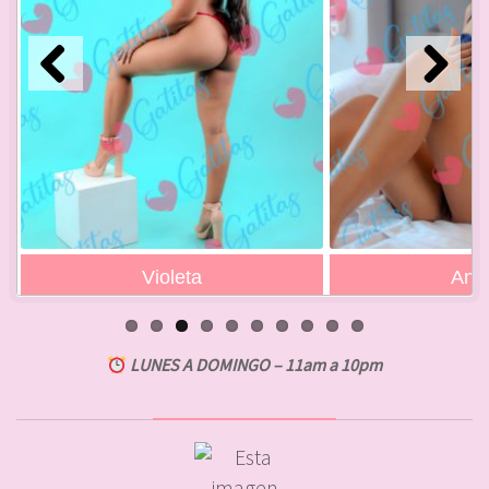
Previ
Next
ous
Angela
Gra
LUNES A DOMINGO – 11am a 10pm